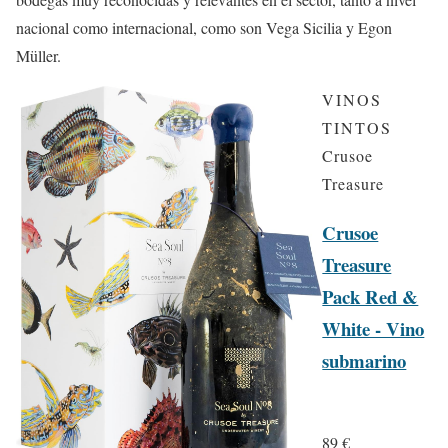
nacional como internacional, como son Vega Sicilia y Egon
Müller.
VINOS
TINTOS
Crusoe
Treasure
Crusoe
Treasure
Pack Red &
White - Vino
submarino
89 €