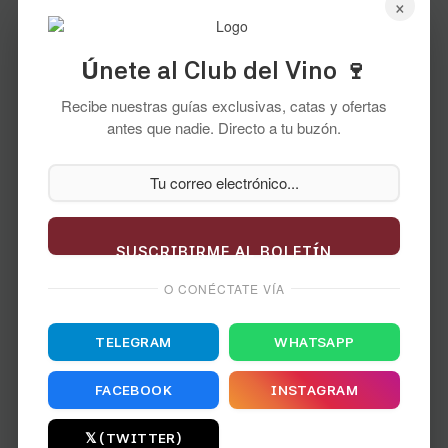
×
Únete al Club del Vino 🍷
Recibe nuestras guías exclusivas, catas y ofertas
antes que nadie. Directo a tu buzón.
UVA TINTA
SUSCRIBIRME AL BOLETÍN
O CONÉCTATE VÍA
Carménère
TELEGRAM
WHATSAPP
FICHA TÉCNICA →
FACEBOOK
INSTAGRAM
𝕏 (TWITTER)