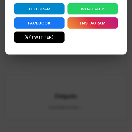
TELEGRAM
WHATSAPP
FACEBOOK
INSTAGRAM
𝕏 (TWITTER)
Delgado
VISITAR FICHA →