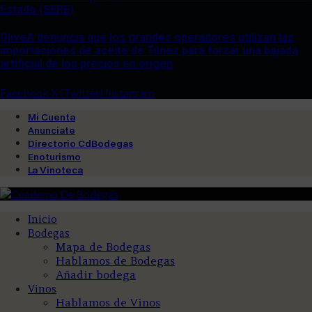
Estado (SEPE)
OliveA denuncia que los grandes operadores utilizan las
importaciones de aceite de Túnez para forzar una bajada
artificial de los precios en origen
Facebook
X (Twitter)
Instagram
Mi Cuenta
Anunciate
Directorio CdBodegas
Enoturismo
La Vinoteca
Inicio
Bodegas
Mapa de Bodegas
Hablamos de Bodegas
Añadir bodega
Vinos
Hablamos de Vinos