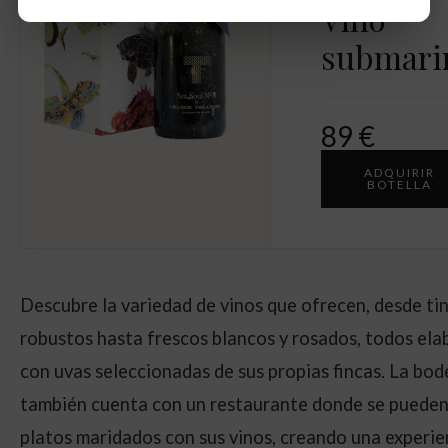
Vino
submari
89 €
ADQUIRIR
BOTELLA
Descubre la variedad de vinos que ofrecen, desde ti
robustos hasta frescos blancos y rosados, todos el
con uvas seleccionadas de sus propias fincas. La bo
también cuenta con un restaurante donde se pueden
platos maridados con sus vinos, creando una experie