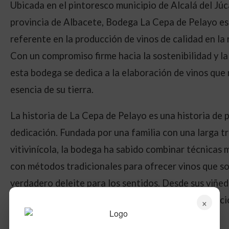
Ubicada en el pintoresco municipio de Alcalá del Júca
provincia de Albacete, Bodega La Cepa de Pelayo es
referente en la producción de vinos de calidad en la 
Con un compromiso firme hacia la sostenibilidad y la
esta bodega se dedica a la elaboración de vinos que r
esencia de su tierra.
La historia de La Cepa de Pelayo es una historia de 
dedicación. Fundada por una familia con una larga t
vitivinícola, la bodega ha sabido combinar técnicas
con métodos tradicionales para ofrecer vinos que s
verdadero deleite para los sentidos. Desde sus viñe
ecológicos hasta su cuidadoso proceso de elaboraci
×
botella cuenta una historia única.