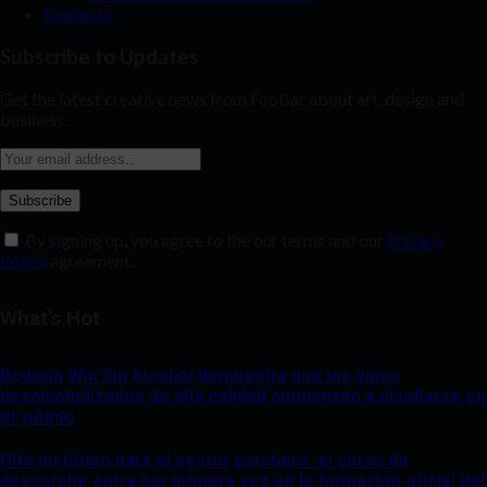
Contacto
Subscribe to Updates
Get the latest creative news from FooBar about art, design and
business.
By signing up, you agree to the our terms and our
Privacy
Policy
agreement.
What's Hot
Bodega Win Sin Alcohol demuestra que los vinos
desalcoholizados de alta calidad comienzan a diseñarse en
el viñedo
Hito histórico para el sector corchero: el curso de
descorche entra por primera vez en la formación oficial del