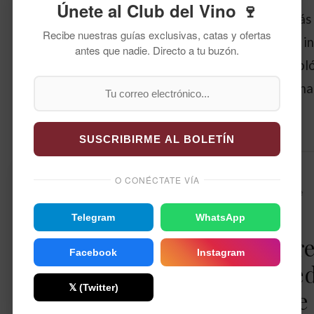
Únete al Club del Vino 🍷
En La Cepa de Pelayo, la experiencia del vino va más 
Recibe nuestras guías exclusivas, catas y ofertas
cata. Ofrecen diversas actividades de enoturismo, i
antes que nadie. Directo a tu buzón.
visitas a los viñedos, catas de vino y escapadas enol
permitiendo a los visitantes sumergirse en el fascin
mundo del vino.
SUSCRIBIRME AL BOLETÍN
O CONÉCTATE VÍA
VINOS TINTOS
Crusoe Treasure
Crusoe
Telegram
WhatsApp
Treasur
Facebook
Instagram
Pack Re
𝕏 (Twitter)
& White