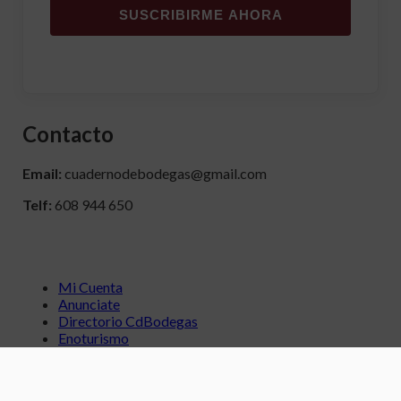
SUSCRIBIRME AHORA
Contacto
Email:
cuadernodebodegas@gmail.com
Telf:
608 944 650
Mi Cuenta
Anunciate
Directorio CdBodegas
Enoturismo
La Vinoteca
Submit