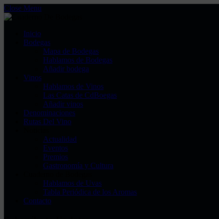
Close Menu
Inicio
Bodegas
Mapa de Bodegas
Hablamos de Bodegas
Añadir bodega
Vinos
Hablamos de Vinos
Las Catas de CdBoegas
Añadir vinos
Denominaciones
Rutas Del Vino
Noticias
Actualidad
Eventos
Premios
Gastronomía y Cultura
Cuaderno de Bodegas
Hablamos de Uvas
Tabla Periódica de los Aromas
Contacto