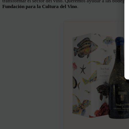
transformar el sector del vino. Queremos ayudar a las bodegas 
Fundación para la Cultura del Vino
.