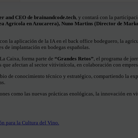
er and CEO de brainandcode.tech
, y contará con la participa
rea Agrícola en Azucarera), Nuno Martins (Director de Mark
on la aplicación de la IA en el back office bodeguero, la agric
les de implantación en bodegas españolas.
 La Caixa, forma parte de
“Grandes Retos”
, el programa de jo
s que afectan al sector vitivinícola, en colaboración con empres
mbio de conocimiento técnico y estratégico, compartiendo la ex
as.
nes como las nuevas prácticas enológicas, la innovación en viti
ón para la Cultura del Vino.