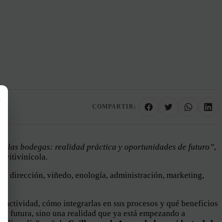
COMPARTIR:
 y las bodegas: realidad práctica y oportunidades de futuro”
,
 vitivinícola.
a: dirección, viñedo, enología, administración, marketing,
u actividad, cómo integrarlas en sus procesos y qué beneficios
cia futura, sino una realidad que ya está empezando a