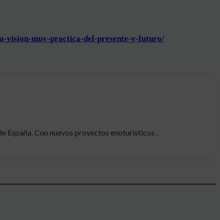
a-vision-
muy-practica-del-presente-y-
futuro/
 España. Con nuevos proyectos enoturisticos .