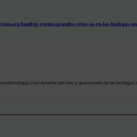
lvino.org/
landing-evento/grandes-retos-
ia-en-las-bodegas-un
nodebodegas.com Amante del vino y apasionado de las bodegas de