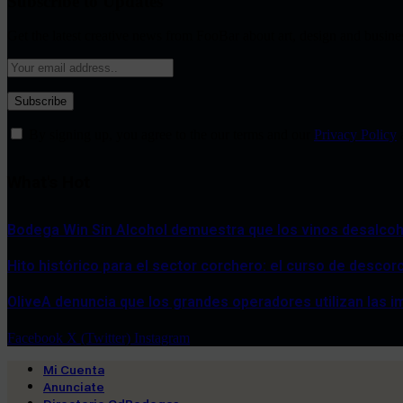
Subscribe to Updates
Get the latest creative news from FooBar about art, design and busine
By signing up, you agree to the our terms and our
Privacy Policy
What's Hot
Bodega Win Sin Alcohol demuestra que los vinos desalcoho
Hito histórico para el sector corchero: el curso de descor
OliveA denuncia que los grandes operadores utilizan las im
Facebook
X (Twitter)
Instagram
Mi Cuenta
Anunciate